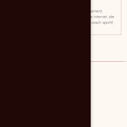
CLIENT
MOTS CLÉS
Bernard CAYOL
sport, enseignement,
wordpress, site internet, site
web, gironde, coach sportif,
entrainement
Lien