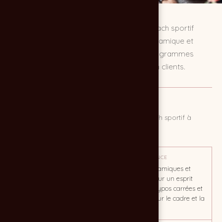
Création du site internet WordPress du coach sportif
Bernard Cayol, en Gironde. Une vitrine dynamique et
motivante, pensée pour présenter ses programmes
d'entraînement et convertir les visiteurs en clients.
MISSION
Créer un site internet pour le compte d'un coach sportif à
Bordeaux
OBJECTIF
TON / AMBIANCE
Il s'agit de convaincre et de
Tonalités dynamiques et
rassurer mais aussi de
marquées pour un esprit
crédibiliser le coach Bernard
sportif mais typos carrées et
CAYOL
modernes pour le cadre et la
structure.