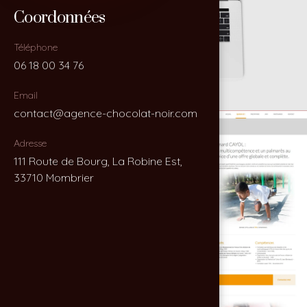
Coordonnées
Coordonnées
Téléphone
Téléphone
06 18 00 34 76
06 18 00 34 76
Email
Email
contact@agence-chocolat-noir.com
contact@agence-chocolat-noir.com
Adresse
Adresse
111 Route de Bourg, La Robine Est,
111 Route de Bourg, La Robine Est,
33710 Mombrier
33710 Mombrier