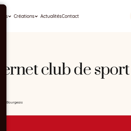
ises
Créations
Actualités
Contact
nternet club de spor
on du Bourgeais