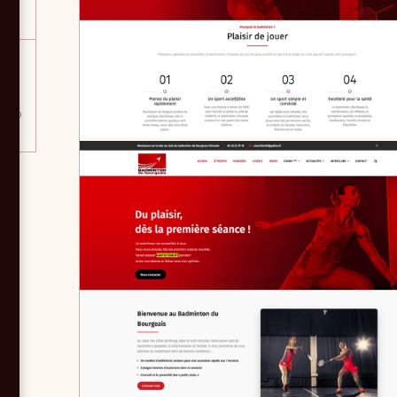
rg-
s,
 club