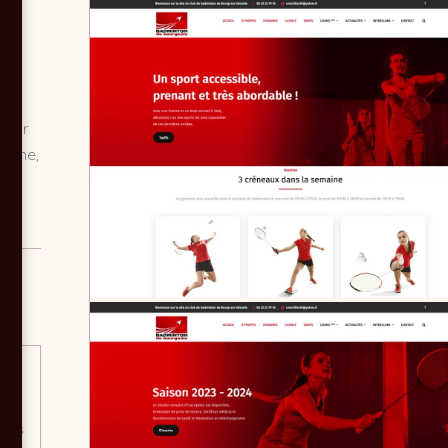
ite
ton
e
 pour
erche,
rt
 et
rit
rées