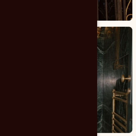
Branding & création de
logo
Imprimés
Print & édition