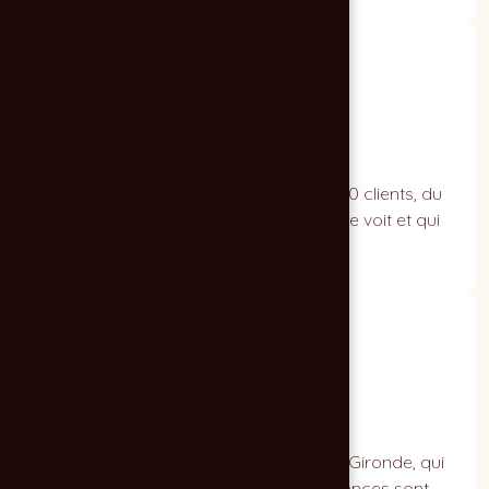
23 ans de savoir-faire
Depuis 2003, 304 projets menés pour 140 clients, du
logo à la signalétique. L'expérience qui se voit et qui
rassure.
Proximité & réactivité
Une agence à taille humaine, ancrée en Gironde, qui
répond vite et reste disponible. Vos urgences sont