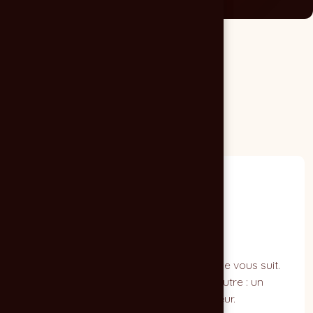
Un interlocuteur unique
Du brief à la livraison, une seule personne vous suit.
Pas de service ballotté d'un bureau à l'autre : un
contact, qui connaît votre projet par cœur.