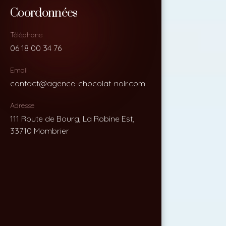
Coordonnées
Coordonnées
Téléphone
Téléphone
06 18 00 34 76
06 18 00 34 76
Email
Email
contact@agence-chocolat-noir.com
contact@agence-chocolat-noir.com
Adresse
Adresse
111 Route de Bourg, La Robine Est,
111 Route de Bourg, La Robine Est,
33710 Mombrier
33710 Mombrier