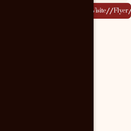
//
//
//
//
Print
Catalogue
Cartes De Visite
Flyer