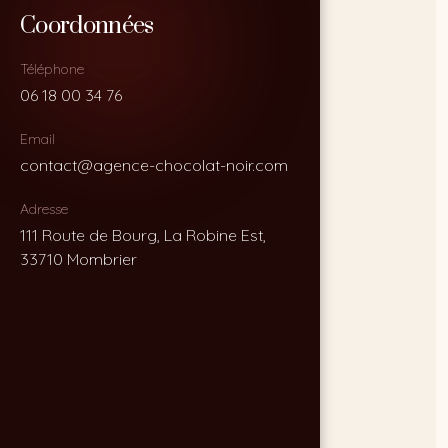
Coordonnées
Coordonnées
Téléphone
Téléphone
06 18 00 34 76
06 18 00 34 76
Email
Email
contact@agence-chocolat-noir.com
contact@agence-chocolat-noir.com
Adresse
Adresse
111 Route de Bourg, La Robine Est,
111 Route de Bourg, La Robine Est,
33710 Mombrier
33710 Mombrier