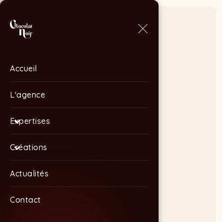
Accueil
Accueil
L'agence
L'agence
Expertises
Expertises
Créations
Créations
Actualités
Actualités
Contact
Contact