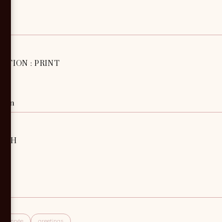
TION : PRINT
oulin
TECH
ne année
greetings