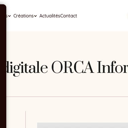
ises
Créations
Actualités
Contact
digitale ORCA Info
16