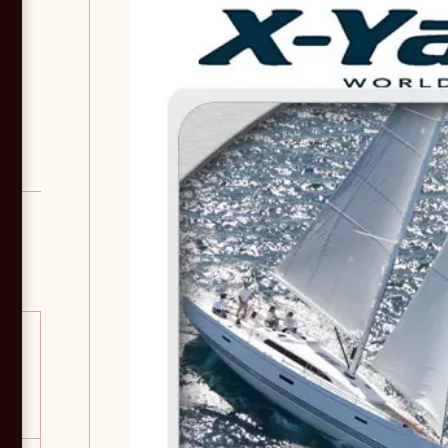
s
de
r à
nt
nt
ers