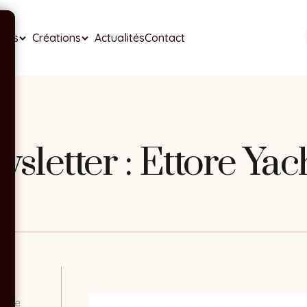
ises
Créations
Actualités
Contact
sletter : Ettore Yac
ance