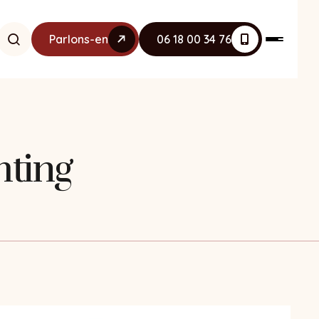
Parlons-en
06 18 00 34 76
hting