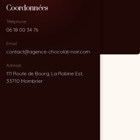
Coordonnées
Coordonnées
Téléphone
Téléphone
06 18 00 34 76
06 18 00 34 76
Email
Email
contact@agence-chocolat-noir.com
contact@agence-chocolat-noir.com
Adresse
Adresse
111 Route de Bourg, La Robine Est,
111 Route de Bourg, La Robine Est,
33710 Mombrier
33710 Mombrier