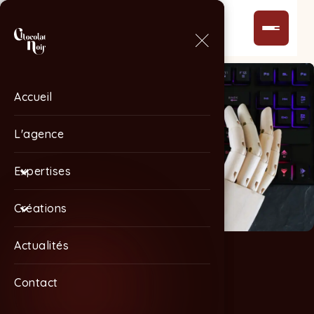
Accueil
Accueil
L'agence
L'agence
Expertises
Expertises
Créations
Créations
Actualités
Actualités
Contact
Contact