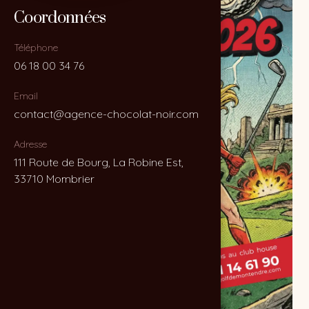
Coordonnées
Coordonnées
Téléphone
Téléphone
06 18 00 34 76
06 18 00 34 76
Email
Email
contact@agence-chocolat-noir.com
contact@agence-chocolat-noir.com
Adresse
Adresse
111 Route de Bourg, La Robine Est,
111 Route de Bourg, La Robine Est,
33710 Mombrier
33710 Mombrier