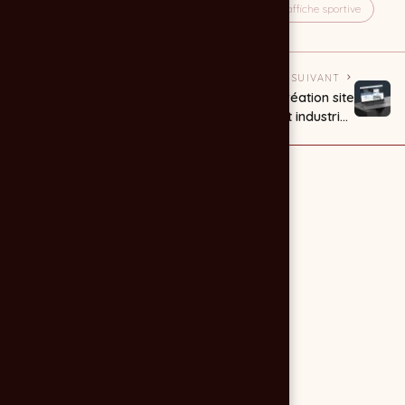
sport
golf
compétition
évenement
affiche sportive
PRÉCÉDENT
SUIVANT
affiche coupe golf
Création site
: La coupe MAP
internet industrie :
2026 au golf de
le cas GM Prod
Montendre