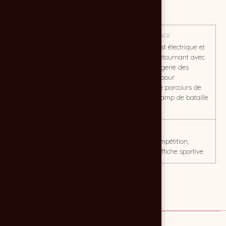
Création visuel d'affiche
OBJECTIF
TON / AMBIANCE
Promotion tournois de golf
L'ambiance est électrique et
parodique, détournant avec
humour l'imagerie des
blockbusters pour
transformer le parcours de
golf en un champ de bataille
héroïque.
CLIENT
MOTS CLÉS
Golf de Montendre
sport, golf, compétition,
évenement, affiche sportive
Lien