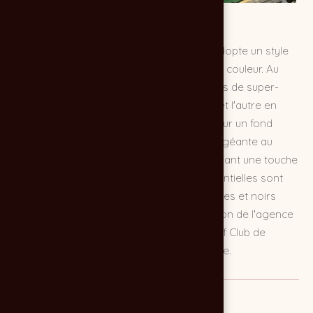
Cette affiche pour la coupe du club 2026 adopte un style
Comic Book vintage dynamique et haut en couleur. Au
premier plan, un duo de golfeurs aux allures de super-
héros, l'un en armure médiévale-futuriste et l'autre en
tenue héroïque, brandit des clubs de golf sur un fond
d'explosions et d'éclairs. Une balle de golf géante au
visage malicieux surplombe la scène, ajoutant une touche
d'humour et de défi. Les informations essentielles sont
intégrées dans des blocs graphiques rouges et noirs
percutants en bas de page. Cette réalisation de l'agence
CHOCOLAT NOIR dynamise l'image du Golf Club de
Montendre avec une énergie pop et ludique.
MISSION