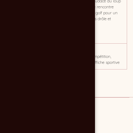
et maximiser les inscriptions
percutant : l'audace du loup
grâce à un visuel fort et
d'Intermarché rencontre
immédiatement identifiable,
l'élégance du golf pour un
qui réunit l'image
rendu à la fois drôle et
d'Intermarché et l'esprit
professionnel.
convivial du Golf de
Montendre.
CLIENT
MOTS CLÉS
Golf de Montendre
sport, golf, compétition,
évenement, affiche sportive
Lien