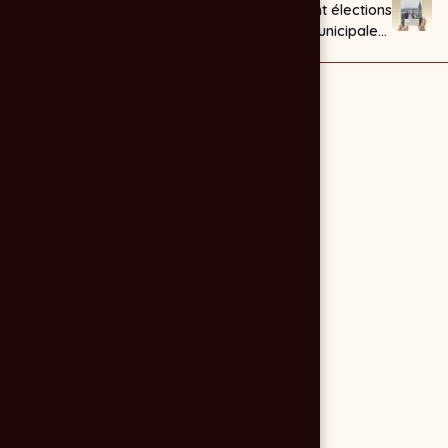
Affiche initiation
Dépliant élections
golf gratuite – Golf
municipales :
Club de Montendre
Mombrier