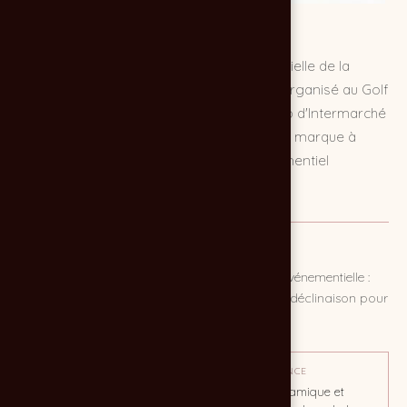
L'agence Chocolat Noir signe l'affiche officielle de la
Coupe Intermarché 2026, tournoi de golf organisé au Golf
de Montendre. En mettant en scène le loup d'Intermarché
sur le green, la création allie l'humour de la marque à
l'élégance du golf pour un support événementiel
mémorable.
MISSION
Conception et direction artistique de l'affiche événementielle :
recherche créative, illustration, mise en page et déclinaison pour
l'impression et les réseaux sociaux.
OBJECTIF
TON / AMBIANCE
Promouvoir le tournoi de golf
Ludique, dynamique et