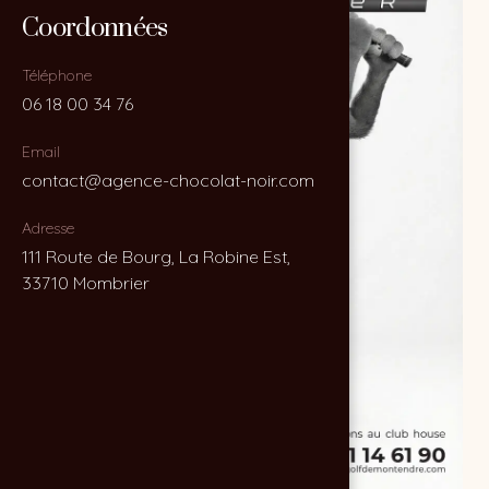
Coordonnées
Coordonnées
Téléphone
Téléphone
06 18 00 34 76
06 18 00 34 76
Email
Email
contact@agence-chocolat-noir.com
contact@agence-chocolat-noir.com
Adresse
Adresse
111 Route de Bourg, La Robine Est,
111 Route de Bourg, La Robine Est,
33710 Mombrier
33710 Mombrier