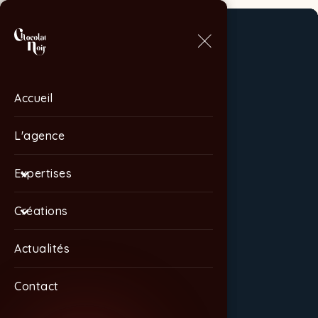
Accueil
Accueil
L'agence
L'agence
Expertises
Expertises
Créations
Créations
Actualités
Actualités
Contact
Contact