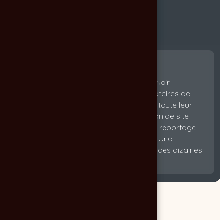
Depuis 2003, Chocolat Noir
accompagne les laboratoires de
prothèse dentaire dans toute leur
communication : création de site
internet, identité visuelle, reportage
photo et supports print. Une
expertise reconnue par des dizaines
de labos en France.