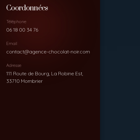
Coordonnées
Coordonnées
Téléphone
Téléphone
06 18 00 34 76
06 18 00 34 76
Email
Email
contact@agence-chocolat-noir.com
contact@agence-chocolat-noir.com
Adresse
Adresse
111 Route de Bourg, La Robine Est,
111 Route de Bourg, La Robine Est,
33710 Mombrier
33710 Mombrier