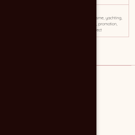
CLIENT
MOTS CLÉS
ETTORE Yachting
bateau, nautisme, yachting,
voilerie, email, promotion,
marketing direct
Lien