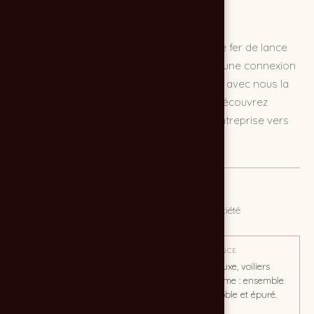
Les campagnes d'emailing représentent le fer de lance
d'une stratégie marketing réussie, offrant une connexion
directe avec votre audience cible. Explorez avec nous la
puissance des campagnes d'emailing et découvrez
comment elles peuvent propulser votre entreprise vers
de nouveaux sommets.
MISSION
Emailing : transmettre toute l'actualité de la société
OBJECTIF
TON / AMBIANCE
Informer, attirer et rassurer
Yachting de luxe, voiliers
la clientèle, annoncer
haut de gamme : ensemble
l'évenementiel : salon
graphique noble et épuré.
nautique de Cannes