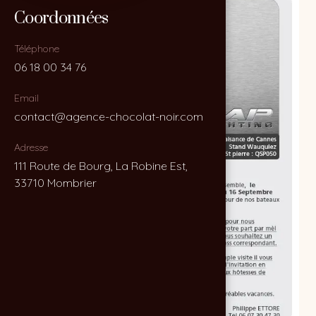
Coordonnées
Coordonnées
Téléphone
Téléphone
06 18 00 34 76
06 18 00 34 76
Email
Email
contact@agence-chocolat-noir.com
contact@agence-chocolat-noir.com
Adresse
Adresse
111 Route de Bourg, La Robine Est,
111 Route de Bourg, La Robine Est,
33710 Mombrier
33710 Mombrier