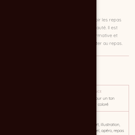
L'affiche de repas de village est un outil de
communication visuelle clé pour promouvoir les repas
organisés dans un village ou une communauté. Il est
important que l'affiche soit attrayante, informative et
efficace pour inciter les personnes à assister au repas.
MISSION
Affiche
OBJECTIF
TON / AMBIANCE
Attirer sur l'événement
full pop art pour un ton
enjoué, fun et coloré
CLIENT
MOTS CLÉS
Festi'Mombrier
village, pop art, illustration,
dessin vectoriel, apéro, repas