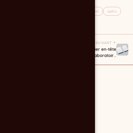
village
pop art
illustration
dessin vectoriel
apéro
repas
PRÉCÉDENT
SUIVANT
Affiche d'apéritif
Papier en-tête
de village
laboratoire
dentaire : CORUS
Bordeaux