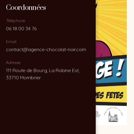
Coordonnées
Coordonnées
Téléphone
Téléphone
06 18 00 34 76
06 18 00 34 76
Email
Email
contact@agence-chocolat-noir.com
contact@agence-chocolat-noir.com
Adresse
Adresse
111 Route de Bourg, La Robine Est,
111 Route de Bourg, La Robine Est,
33710 Mombrier
33710 Mombrier