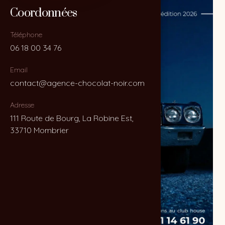
Coordonnées
Coordonnées
Téléphone
Téléphone
06 18 00 34 76
06 18 00 34 76
Email
Email
contact@agence-chocolat-noir.com
contact@agence-chocolat-noir.com
Adresse
Adresse
111 Route de Bourg, La Robine Est,
111 Route de Bourg, La Robine Est,
33710 Mombrier
33710 Mombrier