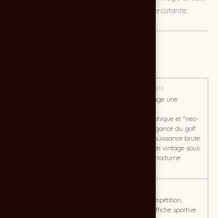
du golf avec une esthétique moderne et percutante.
MISSION
Création visuel d'affiche
OBJECTIF
TON / AMBIANCE
Promotion tournois de golf
L’affiche dégage une
atmosphère
cinématographique et "neo-
rétro", où l'élégance du golf
rencontre la puissance brute
de l'automobile vintage sous
un éclairage nocturne
mystérieux.
CLIENT
MOTS CLÉS
Golf de Montendre
sport, golf, compétition,
évenement, affiche sportive