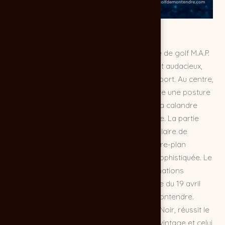
Cette affiche événementielle pour la coupe de golf M.A.P.
2026 adopte un style cinématographique et audacieux,
rompant avec les codes traditionnels du sport. Au centre,
une femme en tenue élégante bleue adopte une posture
assurée, un club de golf à la main, devant la calandre
imposante d'une voiture de collection bleue. La partie
supérieure est dominée par le blason circulaire de
"Montendre Auto Pièces", tandis que l'arrière-plan
sombre évoque une ambiance nocturne sophistiquée. Le
bas de la composition regroupe les informations
pratiques de manière lisible, incluant la date du 19 avril
2026, les tarifs et le logo du Golf Club de Montendre.
L'ensemble, réalisé par l'agence Chocolat Noir, réussit le
pari de fusionner l'univers de l'automobile vintage et celui