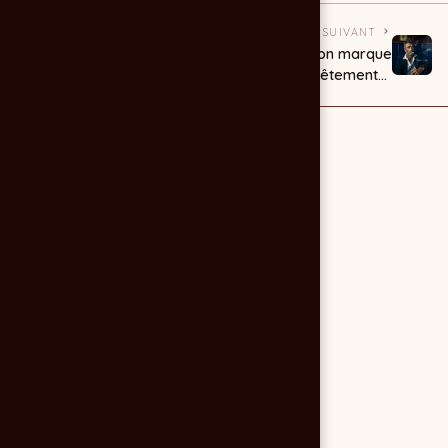
PRÉCÉDENT
SUIVANT
ALLIANCE INOX :
Création marque
reportage photo
de vêtements :
industriel
Mâle de Mer