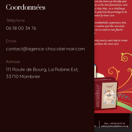
Coordonnées
Coordonnées
Téléphone
Téléphone
06 18 00 34 76
06 18 00 34 76
Email
Email
contact@agence-chocolat-noir.com
contact@agence-chocolat-noir.com
Adresse
Adresse
111 Route de Bourg, La Robine Est,
111 Route de Bourg, La Robine Est,
33710 Mombrier
33710 Mombrier