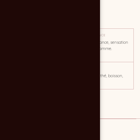
MISSION
Création d'un flyer
OBJECTIF
TON / AMBIANCE
Booster la notoriété et
Sobriété, élégance, sensation
l'image de la société à
de haut de gamme.
l'international
CLIENT
MOTS CLÉS
Monthébello Paris
international, thé, boisson,
alimentaire
Lien