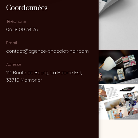
Coordonnées
Coordonnées
Téléphone
Téléphone
06 18 00 34 76
06 18 00 34 76
Email
Email
contact@agence-chocolat-noir.com
contact@agence-chocolat-noir.com
Adresse
Adresse
111 Route de Bourg, La Robine Est,
111 Route de Bourg, La Robine Est,
33710 Mombrier
33710 Mombrier