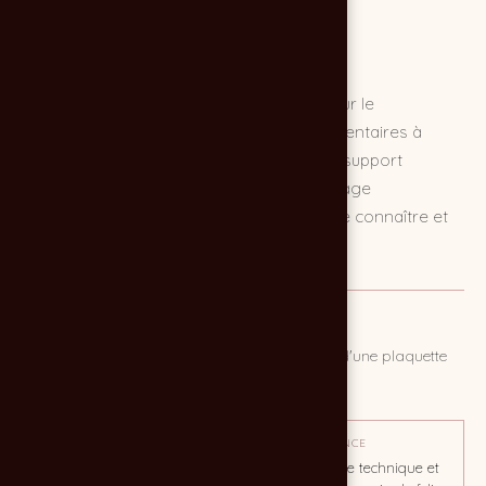
Création et production d'une plaquette pour le
Laboratoire Biesse, expert en prothèses dentaires à
Bordeaux (inlay, onlay, implantologie). Un support
technique et clean, relevé d'une mise en page
légèrement diagonale, pensé pour se faire connaître et
apprécier des chirurgiens-dentistes.
MISSION
Conception, direction artistique et production d'une plaquette
commerciale.
OBJECTIF
TON / AMBIANCE
Se faire connaître et
Une ambiance technique et