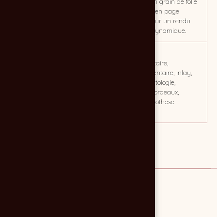
apprécier des chirurgiens-
clean, avec un grain de folie
dentistes prescripteurs.
dans la mise en page
diagonale, pour un rendu
moderne et dynamique.
CLIENT
MOTS CLÉS
Laboratoire BIESSE
prothèse dentaire,
laboratoire dentaire, inlay,
onlay, implantologie,
laboratoire, bordeaux,
laboratoire prothese
dentaire
Lien