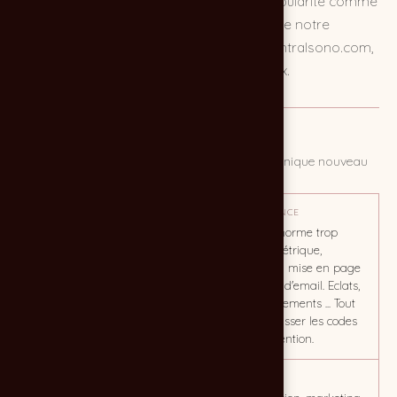
pour les entreprises, ce qui explique sa popularité comme
outil marketing. Voici encore un exemple de notre
stratégie d'emailing pour le compte de centralsono.com,
l'expert du son et de l'éclairage à Bordeaux.
MISSION
Mettre en avant une nouveauté, un produit technique nouveau
OBJECTIF
TON / AMBIANCE
Nous nous devions ici de
Dépasser la norme trop
surprendre, de faire preuve
"carrée", symétrique,
d'originalité et de
tabloïde de la mise en page
dynamisme.
traditionnelle d'email. Eclats,
travers, cisaillements ... Tout
est là pour casser les codes
et attirer l'attention.
CLIENT
MOTS CLÉS