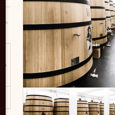
et du
t en
nt, à
u