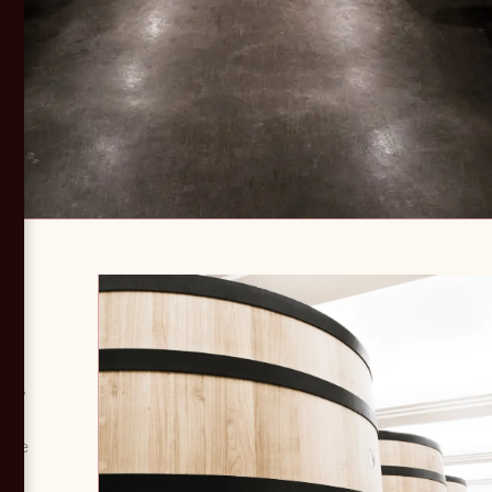
au
de
bres
a
t de