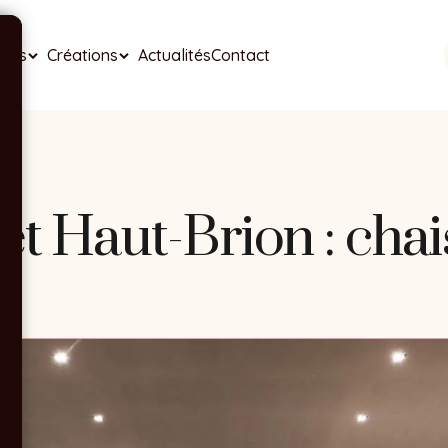
ises
Créations
Actualités
Contact
et Haut-Brion : chai