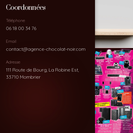
Coordonnées
Coordonnées
Téléphone
Téléphone
06 18 00 34 76
06 18 00 34 76
Email
Email
contact@agence-chocolat-noir.com
contact@agence-chocolat-noir.com
Adresse
Adresse
111 Route de Bourg, La Robine Est,
111 Route de Bourg, La Robine Est,
33710 Mombrier
33710 Mombrier