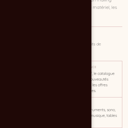
postal de prospection mettant en valeur le matériel, les
nouveautés et les promotions.
MISSION
Conception et exécution d'un catalogue produits de
prospection.
OBJECTIF
TON / AMBIANCE
Créer un mailing postal de
Coloré et festif, le catalogue
prospection commerciale
valorise les nouveautés
performant.
techniques et les offres
promotionnelles.
CLIENT
MOTS CLÉS
centralsono.com
musique, instruments, sono,
magasin de musique, tables
de mixage