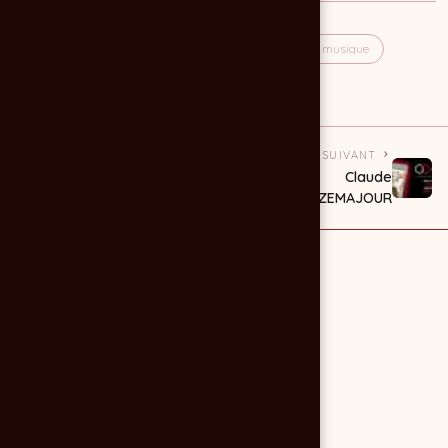
musique
instruments
sono
magasin de musique
tables de mixage
PRÉCÉDENT
SUIVANT
Brochure sono :
Claude
CENTRALSONO
CAZEMAJOUR
2011