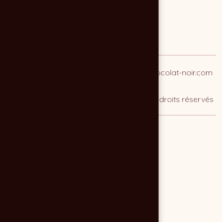
0618003476
contact@agence-chocolat-noir.com
© 2026 Agence CHOCOLAT NOIR — Tous droits réservés