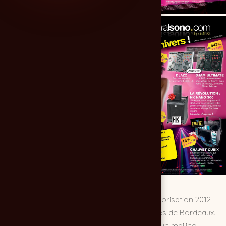
Création et exécution du catalogue de sonorisation 2012
pour Centralsono, à Villenave d'Ornon, près de Bordeaux.
Un support coloré et festif, pensé comme un mailing