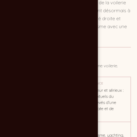
Création du logo et de la charte graphique de la voilerie
Ettore Yachting, dont les activités s'étendent désormais à
l'accastillage et aux gréements. Une identité droite et
rigoureuse, qui reprend les codes du nautisme avec une
pointe d'esprit régate et compétition.
MISSION
Création du logo et de la charte graphique d'une voilerie.
OBJECTIF
TON / AMBIANCE
Doter la voilerie d'une
Droiture, rigueur et sérieux :
identité forte et cohérente, à
les codes habituels du
la hauteur de son expertise
nautisme, relevés d'une
élargie.
pointe de régate et de
compétition.
CLIENT
MOTS CLÉS
ETTORE Yachting
bateau, nautisme, yachting,