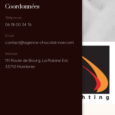
Coordonnées
Coordonnées
Téléphone
Téléphone
06 18 00 34 76
06 18 00 34 76
Email
Email
contact@agence-chocolat-noir.com
contact@agence-chocolat-noir.com
Adresse
Adresse
111 Route de Bourg, La Robine Est,
111 Route de Bourg, La Robine Est,
33710 Mombrier
33710 Mombrier