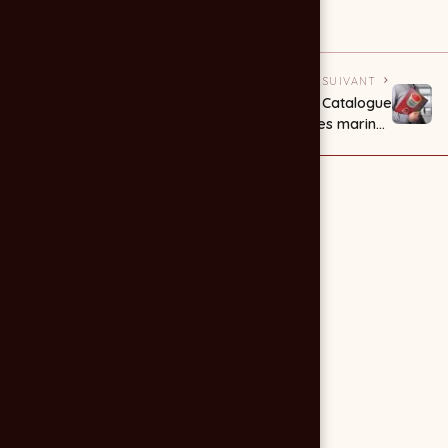
voilerie
PRÉCÉDENT
SUIVANT
Plaquette musique
Catalogue
- CIAM 2007
peintures marines
bichromie
BOERO 2007