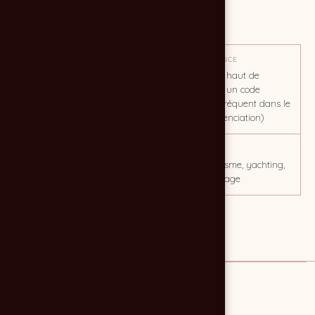
Création de cartes de visite
OBJECTIF
TON / AMBIANCE
Accompagner et favoriser
Sentiment de haut de
les démarches commerciales
gamme avec un code
couleur peu fréquent dans le
métier (différenciation)
CLIENT
MOTS CLÉS
CAP Yachting
bateau, nautisme, yachting,
voile, accastillage
Lien