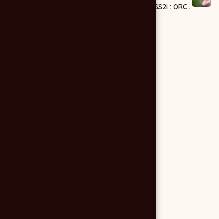
avocat : Cabinet
SS2i : ORCA
SG
Informatique