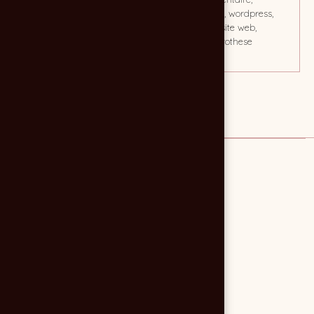
implantologie, wordpress,
site internet, site web,
laboratoire prothese
dentaire
Lien