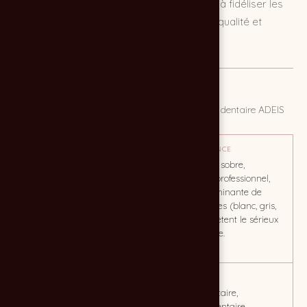
confiance, à attirer de nouveaux clients, et à fidéliser les
clients existants en mettant l’accent sur la qualité et
l’innovation.
MISSION
Créer le site internet du laboratoire de prothèse dentaire ADEIS
OBJECTIF
TON / AMBIANCE
Le site ADEIS est bien conçu,
Le design est sobre,
professionnel et aligné sur
moderne, et professionnel,
les attentes des
avec une dominante de
professionnels dentaires. Il
couleurs claires (blanc, gris,
transmet efficacement les
bleu) qui reflètent le sérieux
valeurs d’innovation et de
et la confiance.
qualité du laboratoire.
CLIENT
MOTS CLÉS
Laboratoire ADEIS
prothèse dentaire,
laboratoire dentaire,