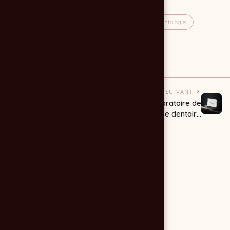
prothèse dentaire
laboratoire dentaire
implantologie
wordpress
site internet
site web
laboratoire prothese dentaire
PRÉCÉDENT
SUIVANT
Le laboratoire IOL
Laboratoire de
dévoile son
prothèse dentaire
nouveau site
CROWN CERAM
internet conçu par
l’agence
CHOCOLAT NOIR