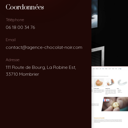
Coordonnées
Coordonnées
Téléphone
Téléphone
06 18 00 34 76
06 18 00 34 76
Email
Email
contact@agence-chocolat-noir.com
contact@agence-chocolat-noir.com
Adresse
Adresse
111 Route de Bourg, La Robine Est,
111 Route de Bourg, La Robine Est,
33710 Mombrier
33710 Mombrier