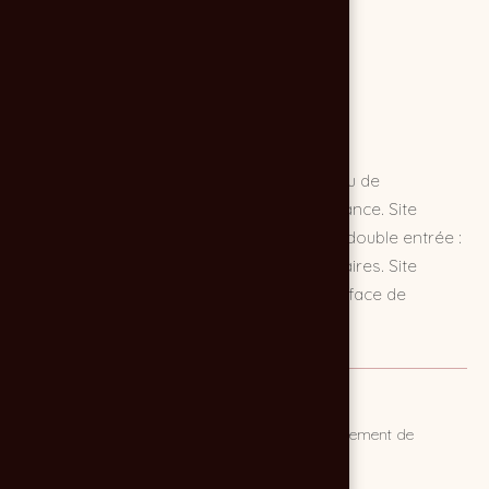
Création du site internet d'Innoris, le réseau de
prothésistes dentaires le plus étoffé de France. Site
institutionnel et corporate WORDPRESS à double entrée :
chirurgiens-dentistes et laboratoires dentaires. Site
facilement administrable grâce à une interface de
contrôle répandue et un CMS très utilisé.
MISSION
Créer un site internet Wordpress pour un groupement de
laboratoires dentaires.