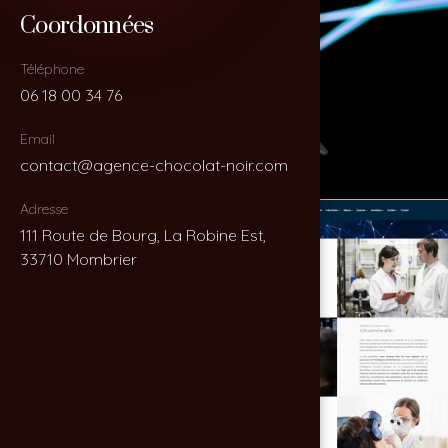
Coordonnées
Coordonnées
Téléphone
Téléphone
06 18 00 34 76
06 18 00 34 76
Email
Email
contact@agence-chocolat-noir.com
contact@agence-chocolat-noir.com
Adresse
Adresse
111 Route de Bourg, La Robine Est,
111 Route de Bourg, La Robine Est,
33710 Mombrier
33710 Mombrier