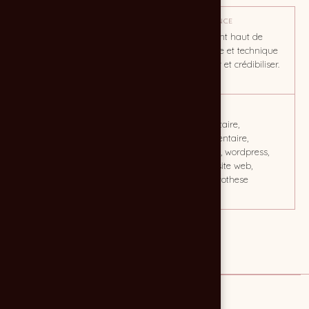
OBJECTIF
TON / AMBIANCE
2 grandes cibles distinctes :
Positionnement haut de
les chirurgiens dentistes
gamme, sobre et technique
d'une part et les laboratoires
pour rassurer et crédibiliser.
dentaires d'autre part.
CLIENT
MOTS CLÉS
Innoris
prothèse dentaire,
laboratoire dentaire,
implantologie, wordpress,
site internet, site web,
laboratoire prothese
dentaire
Lien