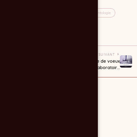
prothèse dentaire
laboratoire dentaire
implantologie
wordpress
site internet
site web
laboratoire prothese dentaire
PRÉCÉDENT
SUIVANT
Affiche ado en
carte de voeux
crise - parent en
2024 - Laboratoire
crise - soirée
Dentaire Girondin
d'échange