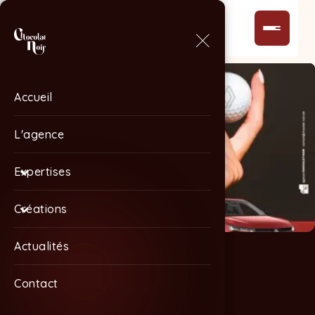
Accueil
Accueil
L'agence
L'agence
Expertises
Expertises
Créations
Créations
Actualités
Actualités
Contact
Contact