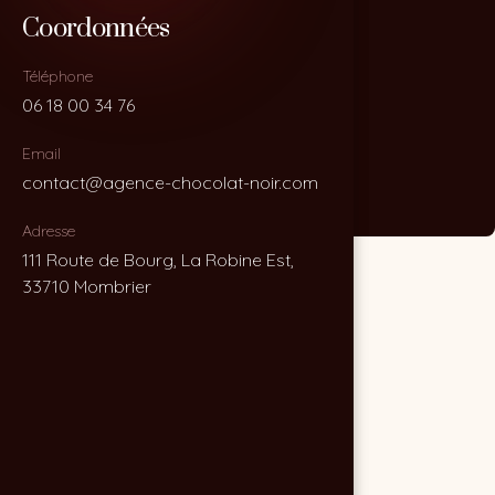
Coordonnées
Coordonnées
Téléphone
Téléphone
06 18 00 34 76
06 18 00 34 76
Email
Email
contact@agence-chocolat-noir.com
contact@agence-chocolat-noir.com
Adresse
Adresse
111 Route de Bourg, La Robine Est,
111 Route de Bourg, La Robine Est,
33710 Mombrier
33710 Mombrier