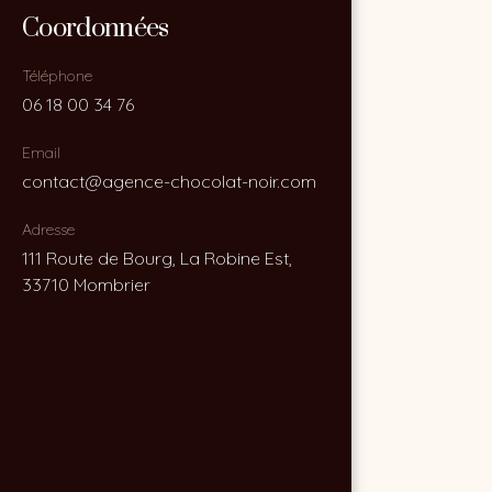
Coordonnées
Coordonnées
Téléphone
Téléphone
06 18 00 34 76
06 18 00 34 76
Email
Email
contact@agence-chocolat-noir.com
contact@agence-chocolat-noir.com
Adresse
Adresse
111 Route de Bourg, La Robine Est,
111 Route de Bourg, La Robine Est,
33710 Mombrier
33710 Mombrier