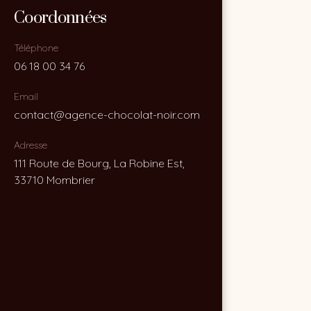
Coordonnées
Coordonnées
Téléphone
Téléphone
06 18 00 34 76
06 18 00 34 76
Email
Email
contact@agence-chocolat-noir.com
contact@agence-chocolat-noir.com
Adresse
Adresse
111 Route de Bourg, La Robine Est,
111 Route de Bourg, La Robine Est,
33710 Mombrier
33710 Mombrier