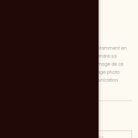
Lorsqu'il a fallu vendre à international et notamment en
Asie, le château PONTET BEL AIR a dû reprendre sa
communication. Pour donner la meilleure image de ce
terroir magnifique, rien de tel qu'un reportage photo
château par l'agence de publicité et communication
CHOCOLAT NOIR.
MISSION
Reportage photo
OBJECTIF
TON / AMBIANCE