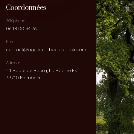
Coordonnées
Coordonnées
Téléphone
Téléphone
06 18 00 34 76
06 18 00 34 76
Email
Email
contact@agence-chocolat-noir.com
contact@agence-chocolat-noir.com
Adresse
Adresse
111 Route de Bourg, La Robine Est,
111 Route de Bourg, La Robine Est,
33710 Mombrier
33710 Mombrier