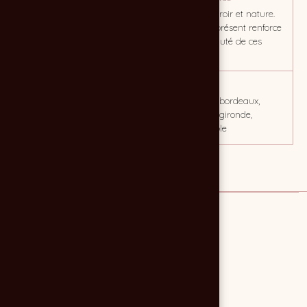
Photothèque pour création
Ambiance terroir et nature.
de site internet
Le vert omniprésent renforce
encore la beauté de ces
lieux.
CLIENT
MOTS CLÉS
PONTET BEL AIR
vin, vignoble, bordeaux,
château, sud gironde,
langon, vinicole
LE CLIENT
PONTET BEL AIR