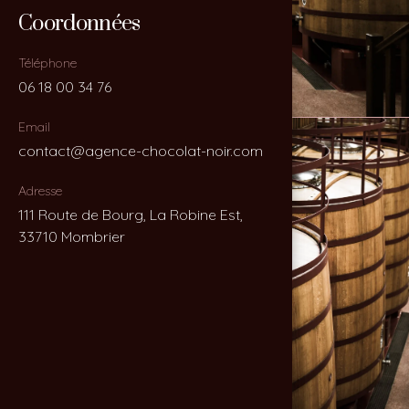
Coordonnées
Coordonnées
Téléphone
Téléphone
06 18 00 34 76
06 18 00 34 76
Email
Email
contact@agence-chocolat-noir.com
contact@agence-chocolat-noir.com
Adresse
Adresse
111 Route de Bourg, La Robine Est,
111 Route de Bourg, La Robine Est,
33710 Mombrier
33710 Mombrier