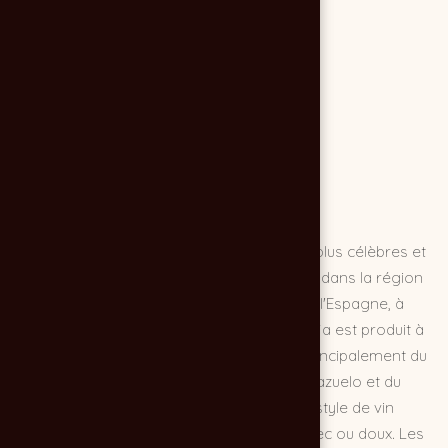
Le vin espagnol Rioja est l'un des vins les plus célèbres et
les plus appréciés d'Espagne. Il est produit dans la région
viticole de La Rioja, située dans le nord de l'Espagne, à
proximité de la ville de Logroño. Le vin Rioja est produit à
partir de raisins de différentes variétés, principalement du
tempranillo, mais aussi du grenache, du mazuelo et du
graciano. Selon le cépage dominant et le style de vin
souhaité, le vin Rioja peut être sec, semi-sec ou doux. Les