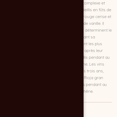
vins Rioja sont réputés pour leur bouquet complexe et
leur longue durée de vie. Ils sont souvent vieillis en fûts de
chêne, ce qui leur donne une belle couleur rouge cerise et
des arômes de fruits rouges, de épices et de vanille. Il
existe plusieurs catégories de vin Rioja, qui déterminent le
temps de vieillissement minimum du vin avant sa
commercialisation. Les vins Rioja joven sont les plus
jeunes et sont mis en vente moins d'un an après leur
production. Les vins Rioja crianza sont vieillis pendant au
moins deux ans, dont un an en fûts de chêne. Les vins
Rioja reserva sont vieillis pendant au moins trois ans,
dont un an en fûts de chêne. Enfin, les vins Rioja gran
reserva sont les plus anciens et sont vieillis pendant au
moins cinq ans, dont deux ans en fûts de chêne.
MISSION