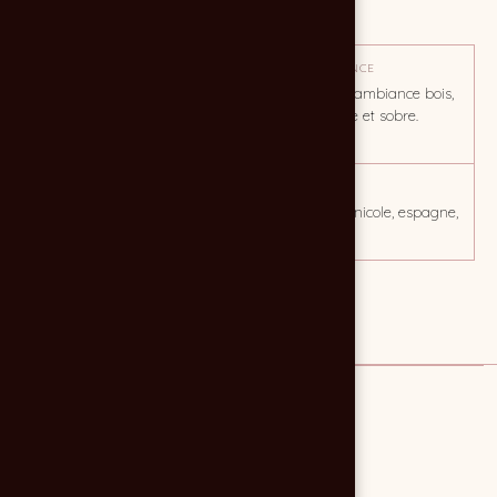
Reportage photo
OBJECTIF
TON / AMBIANCE
Constitution d'une base
Photos chais, ambiance bois,
d'images pour
chaude, noble et sobre.
communication
CLIENT
MOTS CLÉS
Bodegas Roda
vin, viticole, vinicole, espagne,
rioja, chais
Lien
LE CLIENT