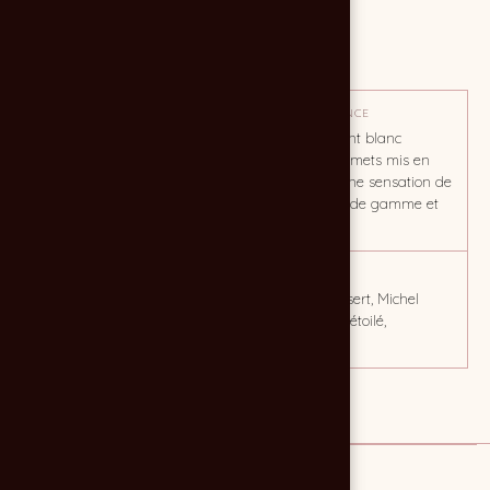
MISSION
Reportage photo
OBJECTIF
TON / AMBIANCE
Augmenter la phototèque
Environnement blanc
du chef étoilé
maculé, entremets mis en
avant pour une sensation de
luxe, de haut de gamme et
de qualité.
CLIENT
MOTS CLÉS
Michel OLIVER
culinaire, dessert, Michel
OLIVER, chef, étoilé,
patisserie