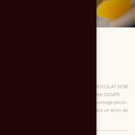
L'agence de publicité et communication CHOCOLAT NOIR
agrémente la photothèque culinaire de Michel OLIVER.
François BLAZQUEZ s'est chargé de ce reportage photo
dessert. Des entremets haut de gamme dans un écrin de
luxe.