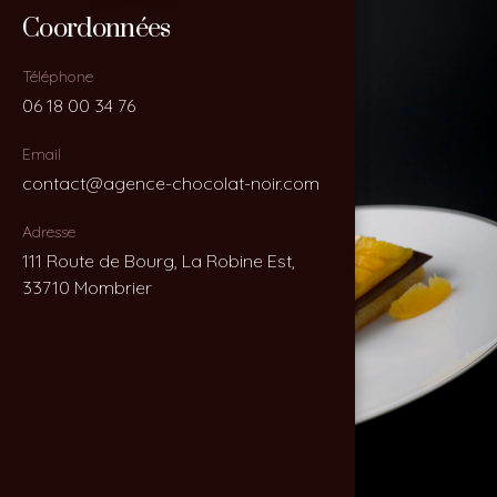
Coordonnées
Coordonnées
Téléphone
Téléphone
06 18 00 34 76
06 18 00 34 76
Email
Email
contact@agence-chocolat-noir.com
contact@agence-chocolat-noir.com
Adresse
Adresse
111 Route de Bourg, La Robine Est,
111 Route de Bourg, La Robine Est,
33710 Mombrier
33710 Mombrier