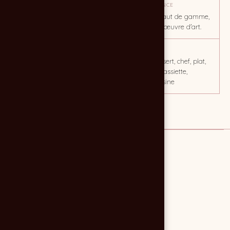
OBJECTIF
TON / AMBIANCE
Mise à jour visuelle de la
Photos très haut de gamme,
carte
presque une œuvre d'art.
CLIENT
MOTS CLÉS
Le Pitey
culinaire, dessert, chef, plat,
présentation assiette,
entremet, cuisine
LE CLIENT
Le Pitey
alimentation
www.lepitey.com