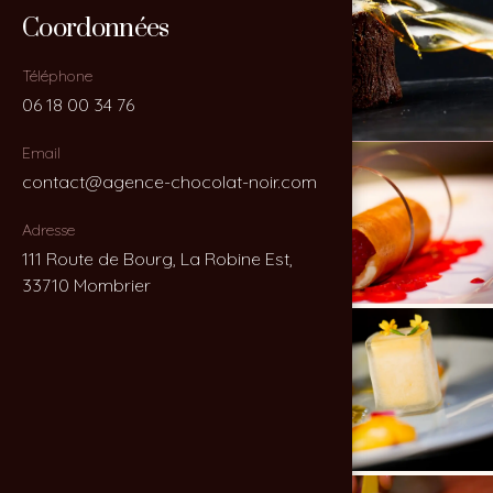
Coordonnées
Coordonnées
Téléphone
Téléphone
06 18 00 34 76
06 18 00 34 76
Email
Email
contact@agence-chocolat-noir.com
contact@agence-chocolat-noir.com
Adresse
Adresse
111 Route de Bourg, La Robine Est,
111 Route de Bourg, La Robine Est,
33710 Mombrier
33710 Mombrier