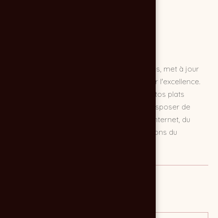
Lorsqu'un restaurant tel que LE PITEY à Arès, met à jour
sa carte, tout doit être fait pour en montrer l'excellence.
Nous avons donc réaliser une séance photos plats
dédiée à cet événement. L'idée étant de disposer de
visuels qualitatifs pour mise à jour du site internet, du
menu ainsi que de toutes les communications du
restaurant.
MISSION
Photos plats