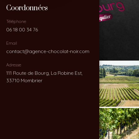
Coordonnées
Coordonnées
Téléphone
Téléphone
06 18 00 34 76
06 18 00 34 76
Email
Email
contact@agence-chocolat-noir.com
contact@agence-chocolat-noir.com
Adresse
Adresse
111 Route de Bourg, La Robine Est,
111 Route de Bourg, La Robine Est,
33710 Mombrier
33710 Mombrier