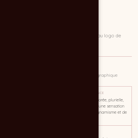
Notes et recommandations pour le nouveau logo de
l'office de tourisme de Bourg-sur-Gironde.
MISSION
Propositions graphiques de logo et de charte graphique
OBJECTIF
TON / AMBIANCE
Traduire la richesse du
Ambiance colorée, plurielle,
territoire des Côtes de Bourg
chaude pour une sensation
globale de dynamisme et de
légèreté
CLIENT
MOTS CLÉS