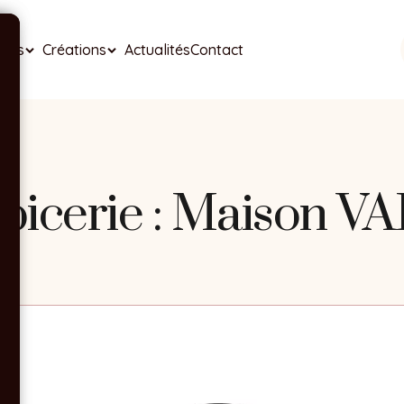
ises
Créations
Actualités
Contact
épicerie : Maison 