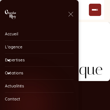
Accueil
Accueil
L'agence
L'agence
Expertises
Expertises
Créations
Créations
Actualités
Actualités
Contact
Contact