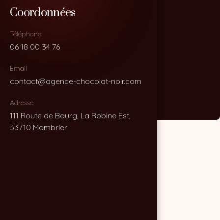
Coordonnées
Coordonnées
Téléphone
Téléphone
06 18 00 34 76
06 18 00 34 76
Email
Email
contact@agence-chocolat-noir.com
contact@agence-chocolat-noir.com
Adresse
Adresse
111 Route de Bourg, La Robine Est,
111 Route de Bourg, La Robine Est,
33710 Mombrier
33710 Mombrier