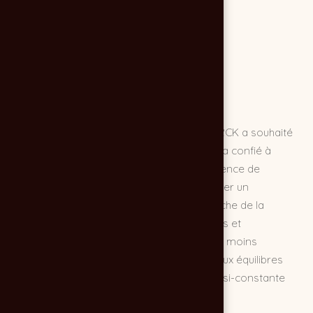
L'immense groupe allemand de santé MERCK a souhaité
enrichir sa banque d'image. Pour cela, elle a confié à
François BLAZQUEZ, photographe de l'agence de
publicité CHOCOLAT NOIR, le soin de réaliser un
reportage photo du laboratoire de recherche de la
société. Volontairement sobres, techniques et
professionnelles ces photos n'en sont pas moins
humaines et actuelles notamment grâce aux équilibres
chromatiques chauds et à la présence quasi-constante
d'êtres humaines.