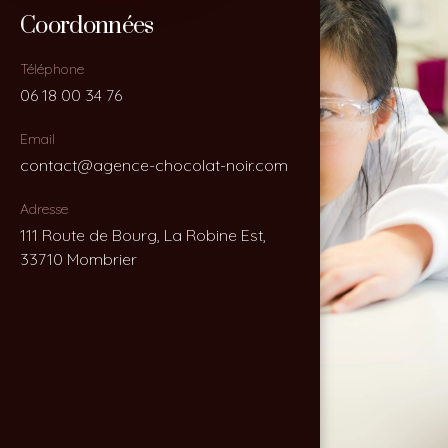
Coordonnées
Coordonnées
Téléphone
Téléphone
06 18 00 34 76
06 18 00 34 76
Email
Email
contact@agence-chocolat-noir.com
contact@agence-chocolat-noir.com
Adresse
Adresse
111 Route de Bourg, La Robine Est,
111 Route de Bourg, La Robine Est,
33710 Mombrier
33710 Mombrier