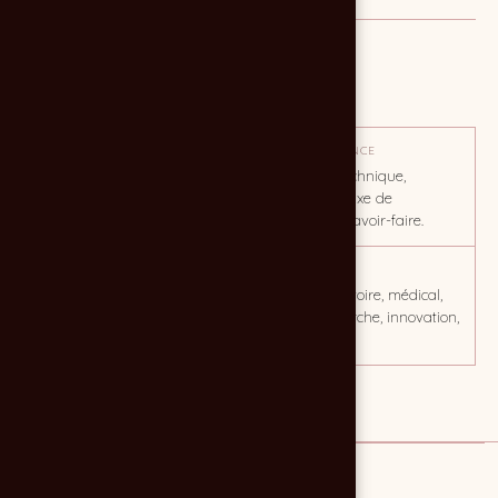
MISSION
Reportage photo
OBJECTIF
TON / AMBIANCE
Créer une banque d'image
Ambiance technique,
scientifique. Axe de
crédibilité / savoir-faire.
CLIENT
MOTS CLÉS
MERCK
santé, laboratoire, médical,
health, recherche, innovation,
technologie