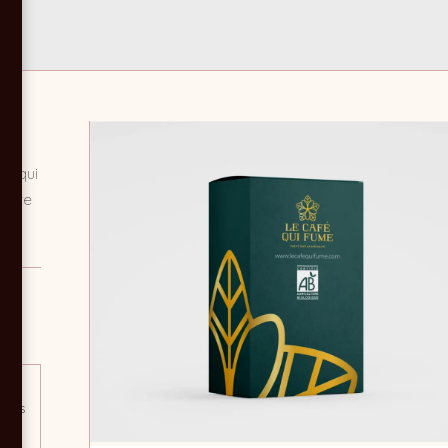
fé qui
plète
urbes