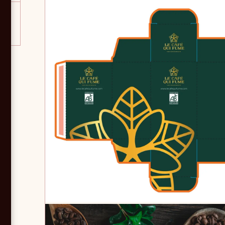
e,
es