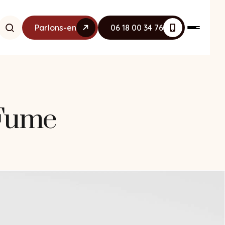
Parlons-en
06 18 00 34 76
 Fume