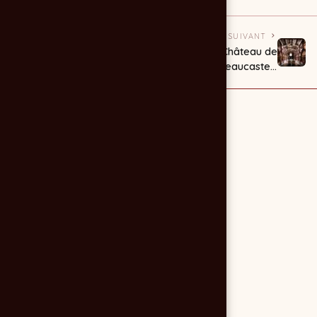
PRÉCÉDENT
SUIVANT
email marketing
Château de
centralsono.com
Beaucastel :
photos de chais