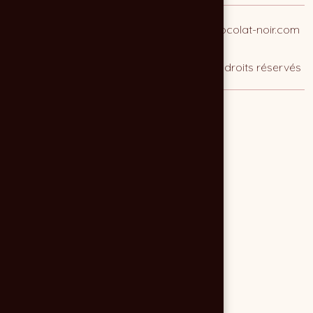
0618003476
contact@agence-chocolat-noir.com
© 2026 Agence CHOCOLAT NOIR — Tous droits réservés