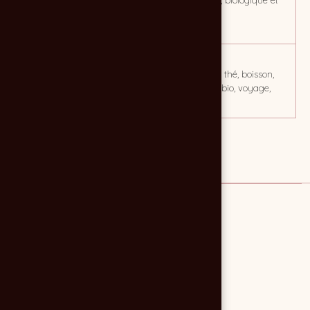
Associer chaque thé à un
Nature, santé, biologique et
voyage, gustatif et
voyage.
toursitique !
CLIENT
MOTS CLÉS
Les Ateliers du Moulin
santé, nature, thé, boisson,
alimentation, bio, voyage,
goût
Lien