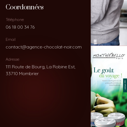
Coordonnées
Coordonnées
Téléphone
Téléphone
06 18 00 34 76
06 18 00 34 76
Email
Email
contact@agence-chocolat-noir.com
contact@agence-chocolat-noir.com
Adresse
Adresse
111 Route de Bourg, La Robine Est,
111 Route de Bourg, La Robine Est,
33710 Mombrier
33710 Mombrier