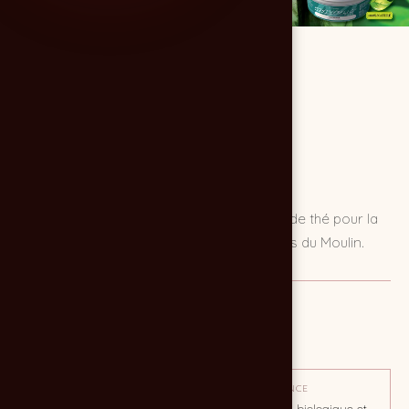
Mise en page et exécution d'un catalogue de thé pour la
marque Monthébello, propriété des Ateliers du Moulin.
MISSION
Création d'un catalogue
OBJECTIF
TON / AMBIANCE