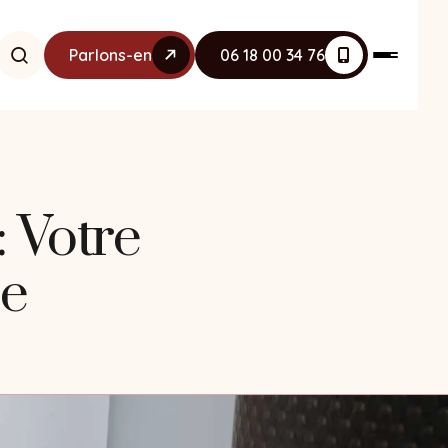
Parlons-en
06 18 00 34 76
 Votre
ce