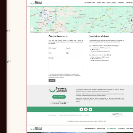
ne
iasme
le
ire
ion et
une
avec