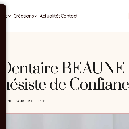
ises
Créations
Actualités
Contact
 Dentaire BEAUNE :
thésiste de Confian
aire Prothésiste de Confiance