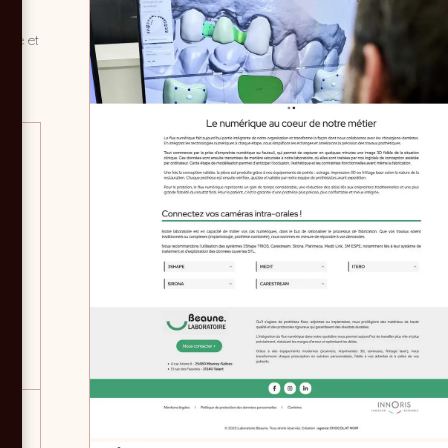
aire
ence et
ce
nel
e
t
 la
 au