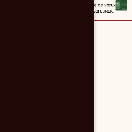
Newsletter
Carte de vœux
hebdomadaire -
SS2I EUREKA
RCSpirit.eu
Systèmes