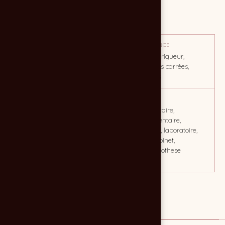
MISSION
Création d'un logo pour labo dentaire
OBJECTIF
TON / AMBIANCE
Assoir le branding de l'entité,
Minimalisme, rigueur,
créer un territoire de
solidité, formes carrées,
marque.
géométriques
CLIENT
MOTS CLÉS
Laboratoire Dentaire
prothèse dentaire,
Girondin
laboratoire dentaire,
implantologie, laboratoire,
bordeaux, cabinet,
laboratoire prothese
dentaire
Lien