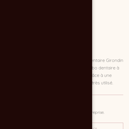
Création du site internet du Laboratoire Dentaire Girondin
DURODEZ. Site vitrine WORDPRESS d'un labo dentaire à
Bordeaux. Site facilement administrable grâce à une
interface de contrôle répandue et un CMS très utilisé.
MISSION
Créer un site internet corporate, présentant l'entreprise.
OBJECTIF
TON / AMBIANCE