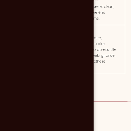
Convaincre et rassurer les
Ambiance sobre et clean,
publics professionnels :
gage de propreté et
dentistes locaux
professionalisme.
CLIENT
MOTS CLÉS
Laboratoire Dentaire
prothèse dentaire,
Girondin
laboratoire dentaire,
laboratoire, wordpress, site
internet, site web, gironde,
laboratoire prothese
dentaire
Lien