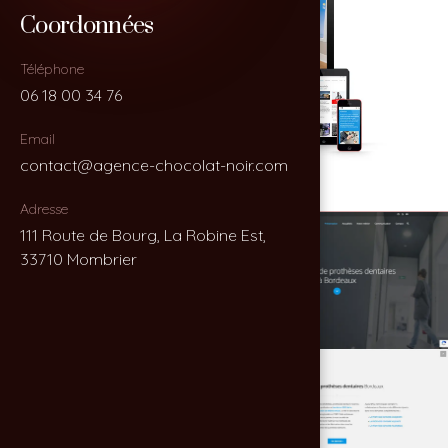
Coordonnées
Coordonnées
Téléphone
Téléphone
06 18 00 34 76
06 18 00 34 76
Email
Email
contact@agence-chocolat-noir.com
contact@agence-chocolat-noir.com
Adresse
Adresse
111 Route de Bourg, La Robine Est,
111 Route de Bourg, La Robine Est,
33710 Mombrier
33710 Mombrier