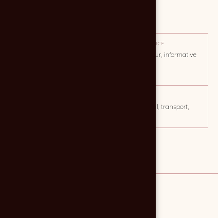
MISSION
Création de cartes de visite
OBJECTIF
TON / AMBIANCE
Assoir le branding de l'entité,
Sobre, 1 couleur, informative
créer un territoire de
et descriptive.
marque.
CLIENT
MOTS CLÉS
Ambulances BEGLAISES
santé, médical, transport,
ambulance
Lien