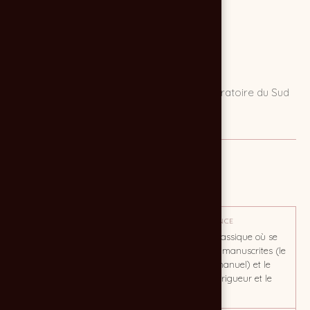
Création d'une carte de visite pour le Laboratoire du Sud
Ouest, expert en prothèses dentaires.
MISSION
Création de cartes de visite
OBJECTIF
TON / AMBIANCE
Décliner une identité et
Design très classique où se
assoir une notoriété
mêlent typos manuscrites (le
savoir-faire manuel) et le
sans sérif (la rigueur et le
sérieux)