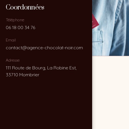
Coordonnées
Coordonnées
Téléphone
Téléphone
06 18 00 34 76
06 18 00 34 76
Email
Email
contact@agence-chocolat-noir.com
contact@agence-chocolat-noir.com
Adresse
Adresse
111 Route de Bourg, La Robine Est,
111 Route de Bourg, La Robine Est,
33710 Mombrier
33710 Mombrier