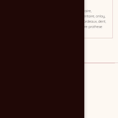
CLIENT
MOTS CLÉS
Laboratoire du Sud Ouest
prothèse dentaire,
laboratoire dentaire, onlay,
laboratoire, bordeaux, dent,
inly, laboratoire prothese
dentaire
Lien