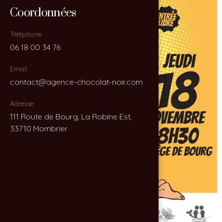
Coordonnées
Coordonnées
Téléphone
Téléphone
06 18 00 34 76
06 18 00 34 76
Email
Email
contact@agence-chocolat-noir.com
contact@agence-chocolat-noir.com
Adresse
Adresse
111 Route de Bourg, La Robine Est,
111 Route de Bourg, La Robine Est,
33710 Mombrier
33710 Mombrier