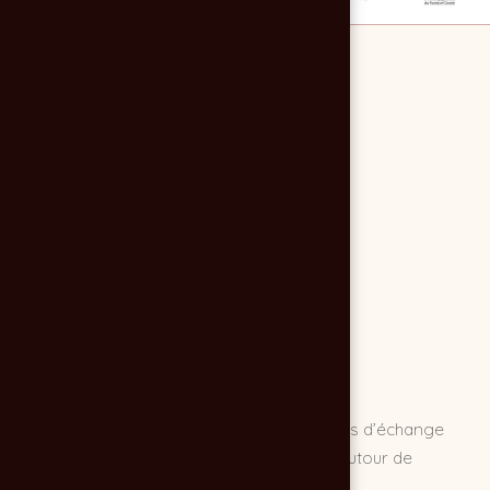
Affiche débat pour la promotion d'un temps d’échange
entre parents, enfants & professionnels autour de
l’adolescence.