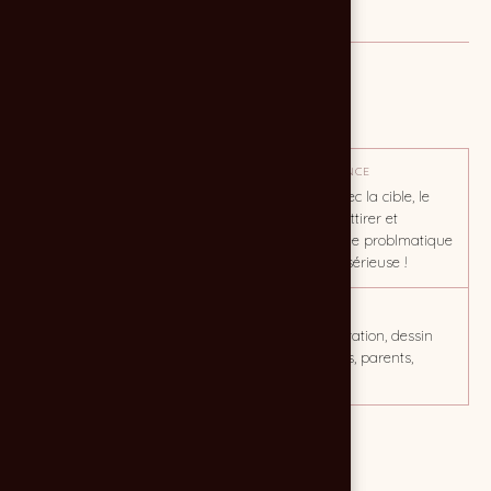
MISSION
Affiche
OBJECTIF
TON / AMBIANCE
Attirer sur l'événement
En accord avec la cible, le
dessin peut attirer et
réchauffer une problmatique
souvent très sérieuse !
CLIENT
MOTS CLÉS
A l'Assaut
pop art, illustration, dessin
vectoriel, ados, parents,
débat
Lien