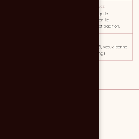
OBJECTIF
TON / AMBIANCE
Fédérer autour d'une image
Grâce à l'imagerie
technique et informatique
informatique on lie
informatique et tradition.
CLIENT
MOTS CLÉS
ORCA informatique
corporate, SS2I, vœux, bonne
année, greetings
Lien