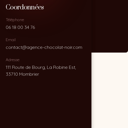
Coordonnées
Coordonnées
Téléphone
Téléphone
06 18 00 34 76
06 18 00 34 76
Email
Email
contact@agence-chocolat-noir.com
contact@agence-chocolat-noir.com
Adresse
Adresse
111 Route de Bourg, La Robine Est,
111 Route de Bourg, La Robine Est,
33710 Mombrier
33710 Mombrier