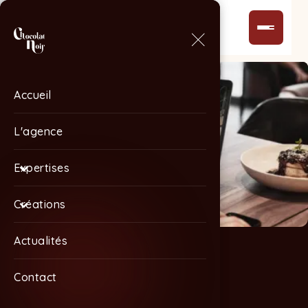
Accueil
Accueil
L'agence
L'agence
Expertises
Expertises
Créations
Créations
Actualités
Actualités
Contact
Contact