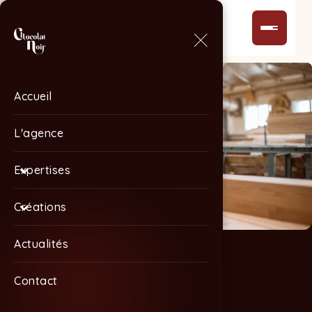
Accueil
Accueil
L'agence
L'agence
Expertises
Expertises
Créations
Créations
Actualités
Actualités
Contact
Contact