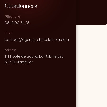
Coordonnées
Coordonnées
Téléphone
Téléphone
06 18 00 34 76
06 18 00 34 76
Email
Email
contact@agence-chocolat-noir.com
contact@agence-chocolat-noir.com
Adresse
Adresse
111 Route de Bourg, La Robine Est,
111 Route de Bourg, La Robine Est,
33710 Mombrier
33710 Mombrier