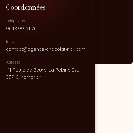
Coordonnées
Coordonnées
Téléphone
Téléphone
06 18 00 34 76
06 18 00 34 76
Email
Email
contact@agence-chocolat-noir.com
contact@agence-chocolat-noir.com
Adresse
Adresse
111 Route de Bourg, La Robine Est,
111 Route de Bourg, La Robine Est,
33710 Mombrier
33710 Mombrier