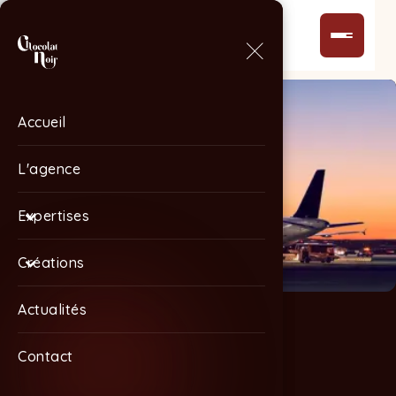
Accueil
Accueil
L'agence
L'agence
Expertises
Expertises
Créations
Créations
Actualités
Actualités
Contact
Contact