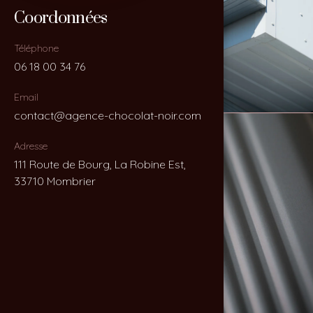
Coordonnées
Coordonnées
Téléphone
Téléphone
06 18 00 34 76
06 18 00 34 76
Email
Email
contact@agence-chocolat-noir.com
contact@agence-chocolat-noir.com
Adresse
Adresse
111 Route de Bourg, La Robine Est,
111 Route de Bourg, La Robine Est,
33710 Mombrier
33710 Mombrier