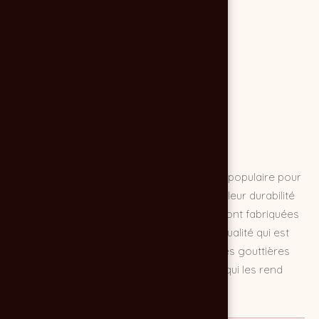
Les gouttières en aluminium sont un choix populaire pour
les propriétaires de maisons en raison de leur durabilité
et de leur résistance à la corrosion. Elles sont fabriquées
à partir d'un alliage d'aluminium de haute qualité qui est
résistant aux intempéries et à la chaleur. Les gouttières
en aluminium sont également légères, ce qui les rend
faciles à installer et à entretenir.