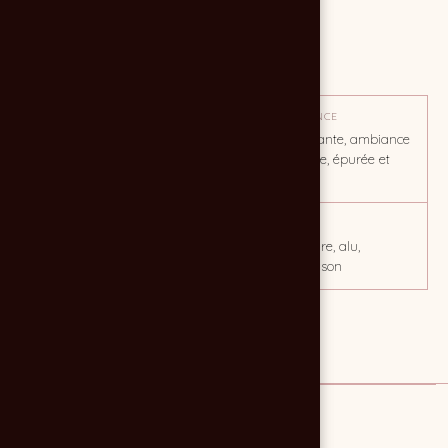
MISSION
Reportage photo
OBJECTIF
TON / AMBIANCE
Consituter une réserve de
Sobre et élégante, ambiance
visuels pour catalogue.
professionnelle, épurée et
technique.
CLIENT
MOTS CLÉS
DALALU
BTP, architecure, alu,
gouttière, maison
Lien