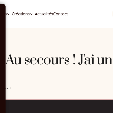
ises
Créations
Actualités
Contact
: Au secours ! J'ai u
 maison !