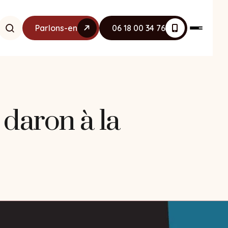
Parlons-en
06 18 00 34 76
n daron à la