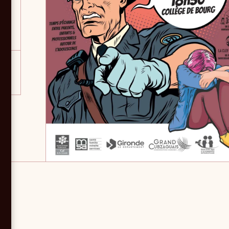
e
ype
ts,