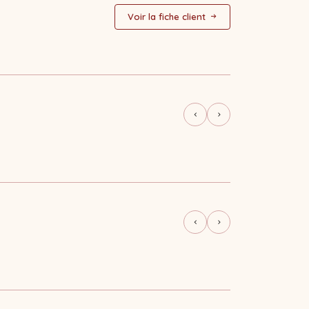
Voir la fiche client
PRINT
Flyer journée po
PRINT
Flyer cordage m