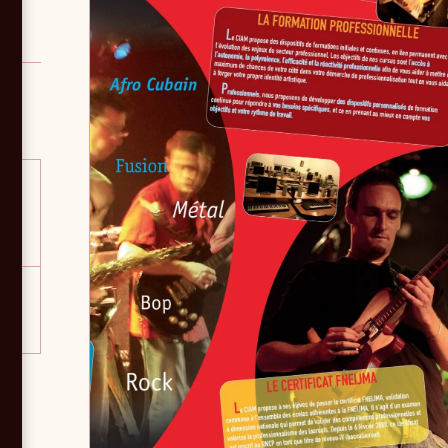
nt,
e de
que,