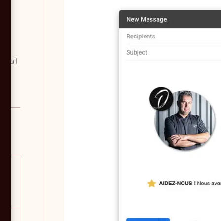
re
s
us
'email
E à
ré,