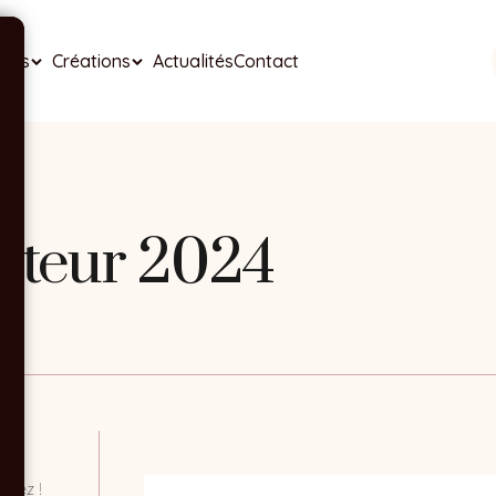
ises
Créations
Actualités
Contact
aiteur 2024
osez !