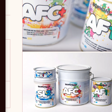
: 1
our
on
gate