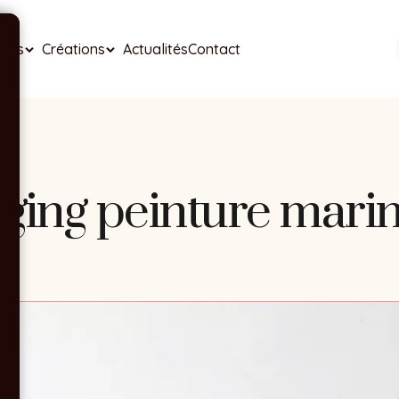
ises
Créations
Actualités
Contact
aging peinture ma
AP